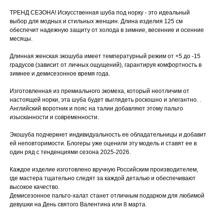
ТРЕНД СЕЗОНА! Искусственная шуба под норку - это идеальный
выбор для модных и стильных женщин. Длина изделия 125 см
обеспечит надежную защиту от холода в зимние, весенние и осенние
месяцы.
Длинная женская экошуба имеет температурный режим от +5 до -15
градусов (зависит от личных ощущений), гарантируя комфортность в
зимнее и демисезонное время года.
Изготовленная из премиального экомеха, который неотличим от
настоящей норки, эта шуба будет выглядеть роскошно и элегантно. .
Английский воротник и пояс на талии добавляют этому пальто
изысканности и современности.
Экошуба подчеркнет индивидуальность ее обладательницы и добавит
ей неповторимости. Блогеры уже оценили эту модель и ставят ее в
один ряд с тенденциями сезона 2025-2026.
Каждое изделие изготовлено вручную Российским производителем,
где мастера тщательно следят за каждой деталью и обеспечивают
высокое качество.
Демисезонное пальто-халат станет отличным подарком для любимой
девушки на День святого Валентина или 8 марта.