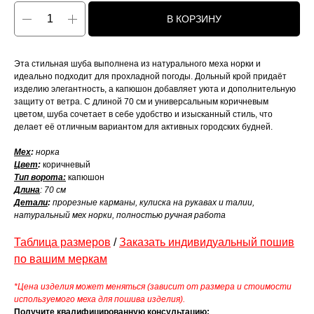
В КОРЗИНУ
Эта стильная шуба выполнена из натурального меха норки и
идеально подходит для прохладной погоды. Дольный крой придаёт
изделию элегантность, а капюшон добавляет уюта и дополнительную
защиту от ветра. С длиной 70 см и универсальным коричневым
цветом, шуба сочетает в себе удобство и изысканный стиль, что
делает её отличным вариантом для активных городских будней.
Мех
:
норка
Цвет
:
коричневый
Тип ворота:
капюшон
Длина
: 70 см
Детали
:
прорезные карманы, кулиска на рукавах и талии,
натуральный мех норки, полностью ручная работа
Таблица размеров
/
Заказать индивидуальный пошив
по вашим меркам
*Цена изделия может меняться (зависит от размера и стоимости
используемого меха для пошива изделия).
Получите квалифицированную консультацию: