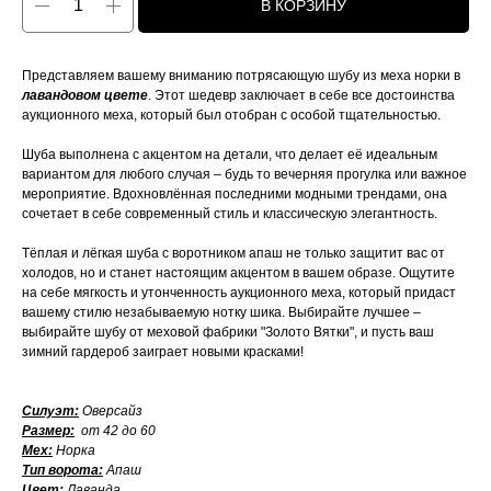
В КОРЗИНУ
Представляем вашему вниманию потрясающую шубу из меха норки в
лавандовом цвете
. Этот шедевр заключает в себе все достоинства
аукционного меха, который был отобран с особой тщательностью.
Шуба выполнена с акцентом на детали, что делает её идеальным
вариантом для любого случая – будь то вечерняя прогулка или важное
мероприятие. Вдохновлённая последними модными трендами, она
сочетает в себе современный стиль и классическую элегантность.
Тёплая и лёгкая шуба с воротником апаш не только защитит вас от
холодов, но и станет настоящим акцентом в вашем образе. Ощутите
на себе мягкость и утонченность аукционного меха, который придаст
вашему стилю незабываемую нотку шика. Выбирайте лучшее –
выбирайте шубу от меховой фабрики "Золото Вятки", и пусть ваш
зимний гардероб заиграет новыми красками!
Силуэт:
Оверсайз
Размер:
от 42 до 60
Мех:
Норка
Тип ворота:
Апаш
Цвет:
Лаванда